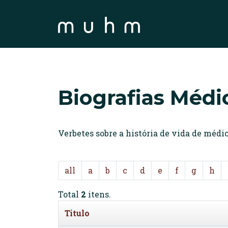
Biografias Médi
Verbetes sobre a história de vida de méd
all
a
b
c
d
e
f
g
h
Total
2
itens.
Titulo