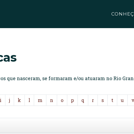
CONHEÇ
cas
icos que nasceram, se formaram e/ou atuaram no Rio Gran
i
j
k
l
m
n
o
p
q
r
s
t
u