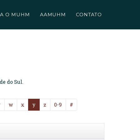
A O MUHM
AAMUHM
CONTATO
de do Sul.
v
w
x
y
z
0-9
#