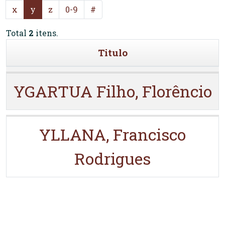
x
y
z
0-9
#
Total
2
itens.
Titulo
YGARTUA Filho, Florêncio
YLLANA, Francisco
Rodrigues