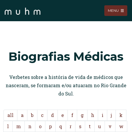
MENU
Biografias Médicas
Verbetes sobre a história de vida de médicos que
nasceram, se formaram e/ou atuaram no Rio Grande
do Sul.
all
a
b
c
d
e
f
g
h
i
j
k
l
m
n
o
p
q
r
s
t
u
v
w