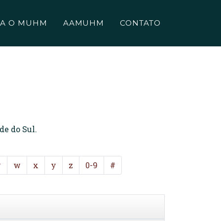
A O MUHM
AAMUHM
CONTATO
de do Sul.
v
w
x
y
z
0-9
#