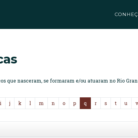
CONHEÇ
cas
icos que nasceram, se formaram e/ou atuaram no Rio Gran
i
j
k
l
m
n
o
p
q
r
s
t
u