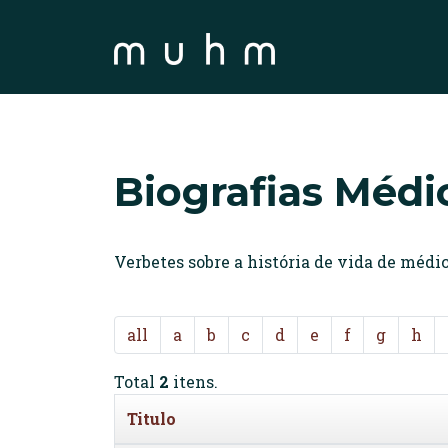
Biografias Médi
Verbetes sobre a história de vida de méd
all
a
b
c
d
e
f
g
h
Total
2
itens.
Titulo