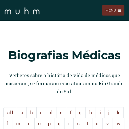
MENU
Biografias Médicas
Verbetes sobre a história de vida de médicos que
nasceram, se formaram e/ou atuaram no Rio Grande
do Sul.
all
a
b
c
d
e
f
g
h
i
j
k
l
m
n
o
p
q
r
s
t
u
v
w