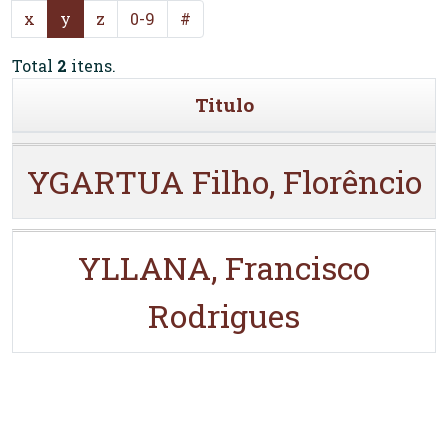
x
y
z
0-9
#
Total
2
itens.
Titulo
YGARTUA Filho, Florêncio
YLLANA, Francisco
Rodrigues