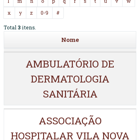
l
m
n
o
p
q
r
s
t
u
v
w
x
y
z
0-9
#
Total
3
itens.
Nome
AMBULATÓRIO DE
DERMATOLOGIA
SANITÁRIA
ASSOCIAÇÃO
HOSPITALAR VILA NOVA