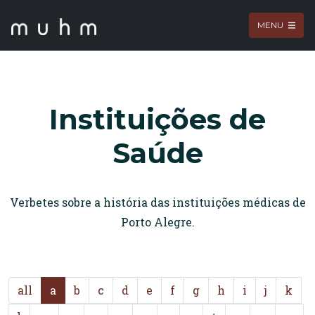
MENU
Instituições de
Saúde
Verbetes sobre a história das instituições médicas de
Porto Alegre.
all
a
b
c
d
e
f
g
h
i
j
k