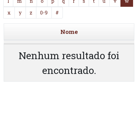
l
m
n
o
p
q
r
s
t
u
v
w
x
y
z
0-9
#
Nome
Nenhum resultado foi
encontrado.