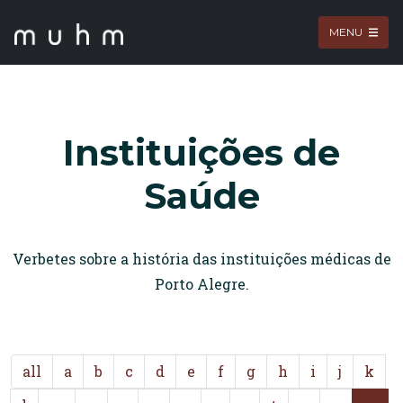
MENU
Instituições de
Saúde
Verbetes sobre a história das instituições médicas de
Porto Alegre.
all
a
b
c
d
e
f
g
h
i
j
k