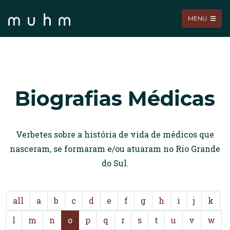
MENU
Biografias Médicas
Verbetes sobre a história de vida de médicos que
nasceram, se formaram e/ou atuaram no Rio Grande
do Sul.
all
a
b
c
d
e
f
g
h
i
j
k
l
m
n
o
p
q
r
s
t
u
v
w