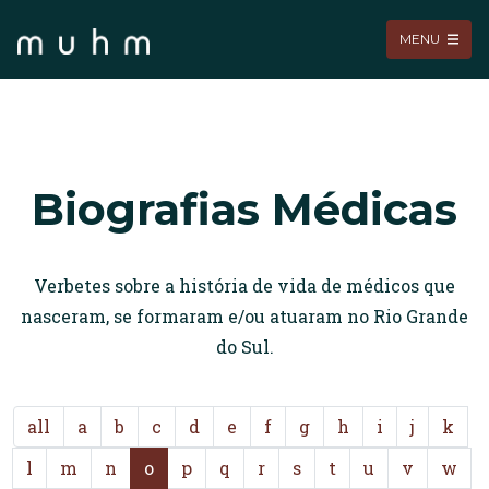
MENU
Biografias Médicas
Verbetes sobre a história de vida de médicos que
nasceram, se formaram e/ou atuaram no Rio Grande
do Sul.
all
a
b
c
d
e
f
g
h
i
j
k
l
m
n
o
p
q
r
s
t
u
v
w