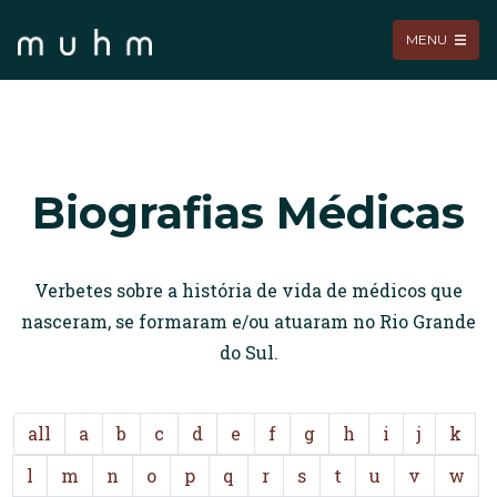
MENU
Biografias Médicas
Verbetes sobre a história de vida de médicos que
nasceram, se formaram e/ou atuaram no Rio Grande
do Sul.
all
a
b
c
d
e
f
g
h
i
j
k
l
m
n
o
p
q
r
s
t
u
v
w