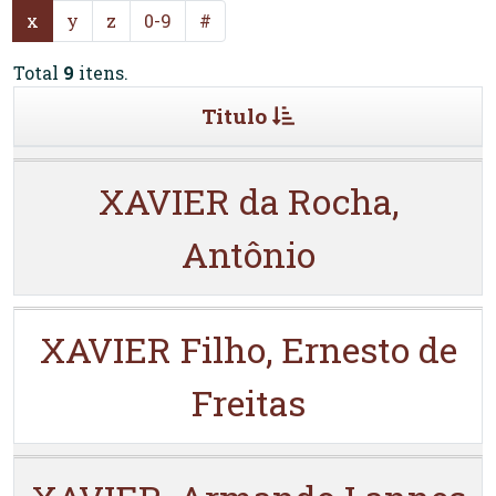
x
y
z
0-9
#
Total
9
itens.
Titulo
XAVIER da Rocha,
Antônio
XAVIER Filho, Ernesto de
Freitas