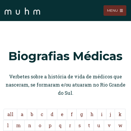
MENU
Biografias Médicas
Verbetes sobre a história de vida de médicos que
nasceram, se formaram e/ou atuaram no Rio Grande
do Sul.
all
a
b
c
d
e
f
g
h
i
j
k
l
m
n
o
p
q
r
s
t
u
v
w