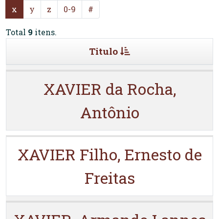
x
y
z
0-9
#
Total
9
itens.
Titulo
XAVIER da Rocha,
Antônio
XAVIER Filho, Ernesto de
Freitas