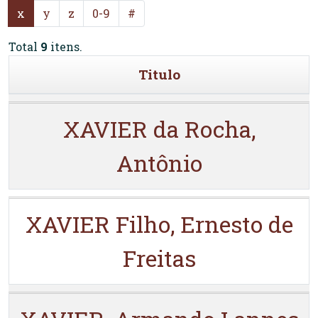
x
y
z
0-9
#
Total
9
itens.
Titulo
XAVIER da Rocha,
Antônio
XAVIER Filho, Ernesto de
Freitas