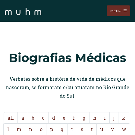
MENU
Biografias Médicas
Verbetes sobre a história de vida de médicos que
nasceram, se formaram e/ou atuaram no Rio Grande
do Sul.
all
a
b
c
d
e
f
g
h
i
j
k
l
m
n
o
p
q
r
s
t
u
v
w