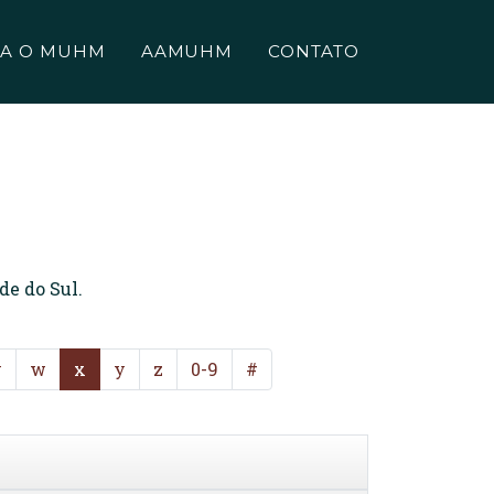
A O MUHM
AAMUHM
CONTATO
de do Sul.
v
w
x
y
z
0-9
#