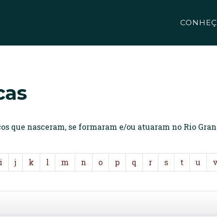
CONHEÇ
cas
icos que nasceram, se formaram e/ou atuaram no Rio Gran
i
j
k
l
m
n
o
p
q
r
s
t
u