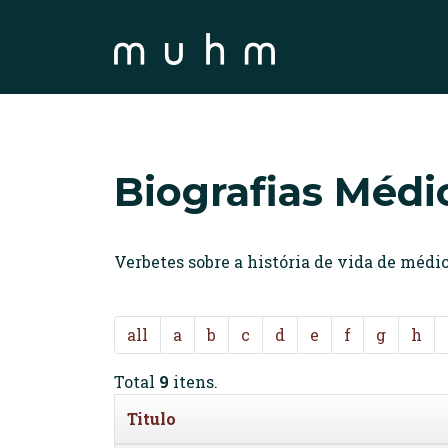
Biografias Médi
Verbetes sobre a história de vida de méd
all
a
b
c
d
e
f
g
h
Total
9
itens.
Titulo