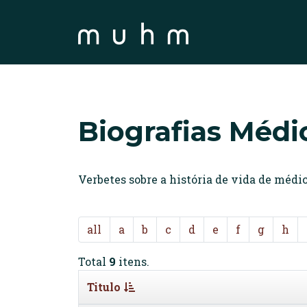
Biografias Médi
Verbetes sobre a história de vida de méd
all
a
b
c
d
e
f
g
h
Total
9
itens.
Titulo