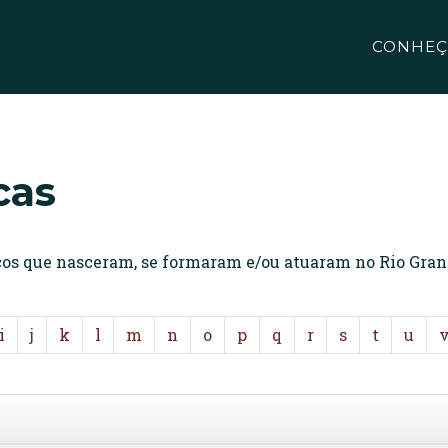
CONHEÇ
cas
icos que nasceram, se formaram e/ou atuaram no Rio Gran
i
j
k
l
m
n
o
p
q
r
s
t
u