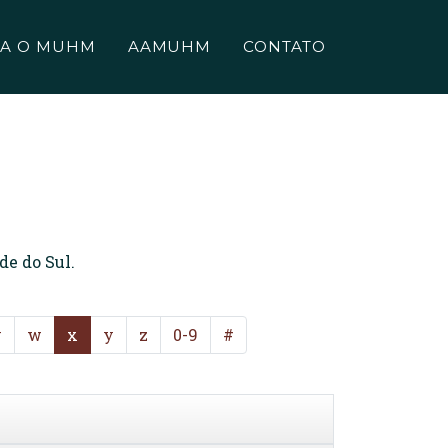
A O MUHM
AAMUHM
CONTATO
de do Sul.
v
w
x
y
z
0-9
#