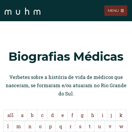
MENU
Biografias Médicas
Verbetes sobre a história de vida de médicos que
nasceram, se formaram e/ou atuaram no Rio Grande
do Sul.
all
a
b
c
d
e
f
g
h
i
j
k
l
m
n
o
p
q
r
s
t
u
v
w