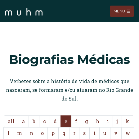
MENU
Biografias Médicas
Verbetes sobre a história de vida de médicos que
nasceram, se formaram e/ou atuaram no Rio Grande
do Sul.
all
a
b
c
d
e
f
g
h
i
j
k
l
m
n
o
p
q
r
s
t
u
v
w