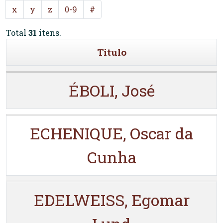
x
y
z
0-9
#
Total
31
itens.
Titulo
ÉBOLI, José
ECHENIQUE, Oscar da
Cunha
EDELWEISS, Egomar