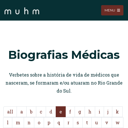
MENU
Biografias Médicas
Verbetes sobre a história de vida de médicos que
nasceram, se formaram e/ou atuaram no Rio Grande
do Sul.
all
a
b
c
d
e
f
g
h
i
j
k
l
m
n
o
p
q
r
s
t
u
v
w