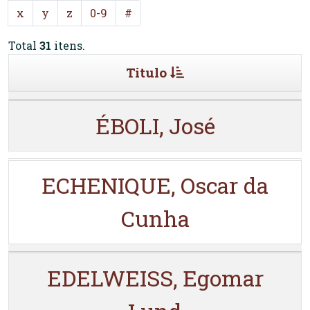
x
y
z
0-9
#
Total
31
itens.
Titulo
ÉBOLI, José
ECHENIQUE, Oscar da
Cunha
EDELWEISS, Egomar