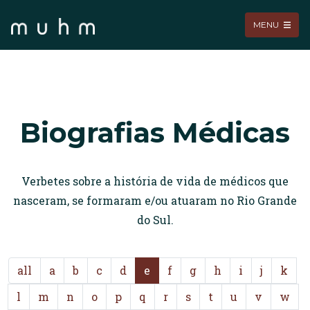
MENU
Biografias Médicas
Verbetes sobre a história de vida de médicos que
nasceram, se formaram e/ou atuaram no Rio Grande
do Sul.
all
a
b
c
d
e
f
g
h
i
j
k
l
m
n
o
p
q
r
s
t
u
v
w