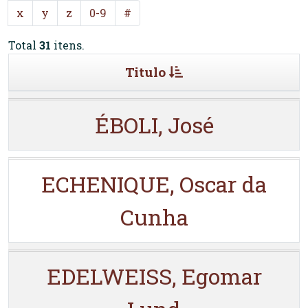
x
y
z
0-9
#
Total
31
itens.
Titulo
ÉBOLI, José
ECHENIQUE, Oscar da
Cunha
EDELWEISS, Egomar