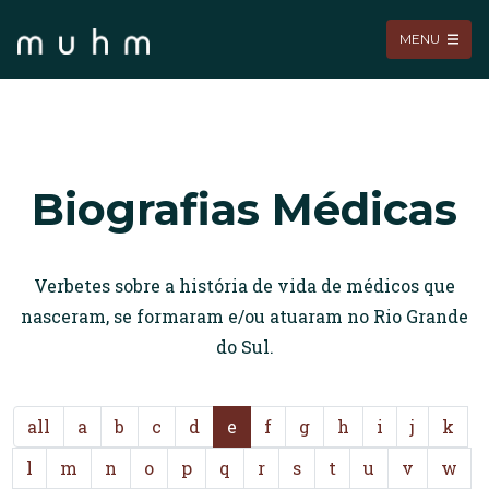
MENU
Biografias Médicas
Verbetes sobre a história de vida de médicos que
nasceram, se formaram e/ou atuaram no Rio Grande
do Sul.
all
a
b
c
d
e
f
g
h
i
j
k
l
m
n
o
p
q
r
s
t
u
v
w