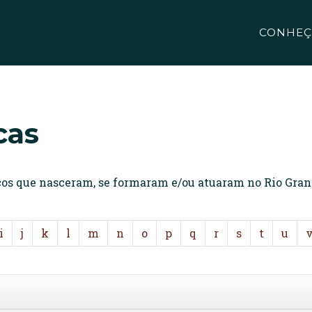
CONHEÇ
cas
icos que nasceram, se formaram e/ou atuaram no Rio Gran
i
j
k
l
m
n
o
p
q
r
s
t
u