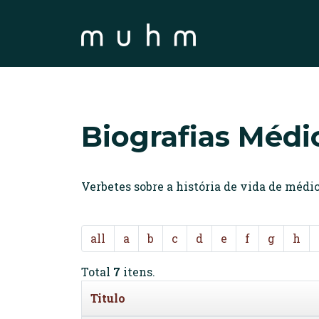
Biografias Médi
Verbetes sobre a história de vida de méd
all
a
b
c
d
e
f
g
h
Total
7
itens.
Titulo