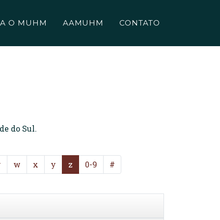
A O MUHM
AAMUHM
CONTATO
de do Sul.
v
w
x
y
z
0-9
#