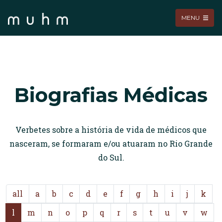
MENU
Biografias Médicas
Verbetes sobre a história de vida de médicos que
nasceram, se formaram e/ou atuaram no Rio Grande
do Sul.
all
a
b
c
d
e
f
g
h
i
j
k
l
m
n
o
p
q
r
s
t
u
v
w