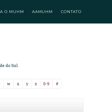
A O MUHM
AAMUHM
CONTATO
de do Sul.
v
w
x
y
z
0-9
#