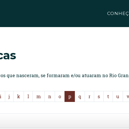
CONHEÇ
cas
icos que nasceram, se formaram e/ou atuaram no Rio Gran
i
j
k
l
m
n
o
p
q
r
s
t
u