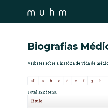
Biografias Médi
Verbetes sobre a história de vida de méd
all
a
b
c
d
e
f
g
h
Total
122
itens.
Titulo