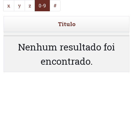
x
y
z
0-9
#
Titulo
Nenhum resultado foi
encontrado.