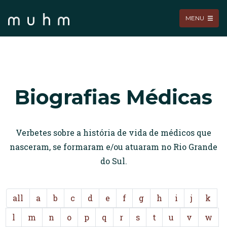
MENU
Biografias Médicas
Verbetes sobre a história de vida de médicos que
nasceram, se formaram e/ou atuaram no Rio Grande
do Sul.
all
a
b
c
d
e
f
g
h
i
j
k
l
m
n
o
p
q
r
s
t
u
v
w