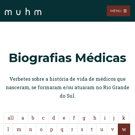
MENU
Biografias Médicas
Verbetes sobre a história de vida de médicos que
nasceram, se formaram e/ou atuaram no Rio Grande
do Sul.
all
a
b
c
d
e
f
g
h
i
j
k
l
m
n
o
p
q
r
s
t
u
v
w