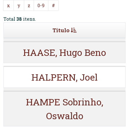
x
y
z
0-9
#
Total
38
itens.
Titulo
HAASE, Hugo Beno
HALPERN, Joel
HAMPE Sobrinho,
Oswaldo