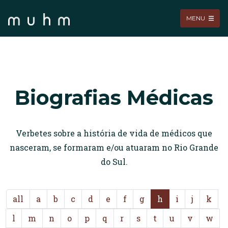
MENU
Biografias Médicas
Verbetes sobre a história de vida de médicos que
nasceram, se formaram e/ou atuaram no Rio Grande
do Sul.
all
a
b
c
d
e
f
g
h
i
j
k
l
m
n
o
p
q
r
s
t
u
v
w