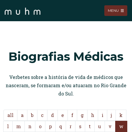
MENU
Biografias Médicas
Verbetes sobre a história de vida de médicos que
nasceram, se formaram e/ou atuaram no Rio Grande
do Sul.
all
a
b
c
d
e
f
g
h
i
j
k
l
m
n
o
p
q
r
s
t
u
v
w