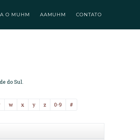
A O MUHM
AAMUHM
CONTATO
de do Sul.
v
w
x
y
z
0-9
#