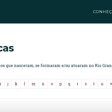
CONHEÇ
cas
icos que nasceram, se formaram e/ou atuaram no Rio Gran
i
j
k
l
m
n
o
p
q
r
s
t
u