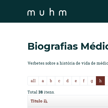
Biografias Médi
Verbetes sobre a história de vida de méd
all
a
b
c
d
e
f
g
h
Total
38
itens.
Titulo