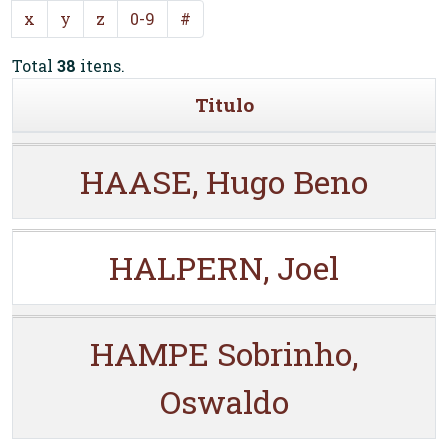
x
y
z
0-9
#
Total
38
itens.
Titulo
HAASE, Hugo Beno
HALPERN, Joel
HAMPE Sobrinho,
Oswaldo