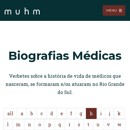
MENU
Biografias Médicas
Verbetes sobre a história de vida de médicos que
nasceram, se formaram e/ou atuaram no Rio Grande
do Sul.
all
a
b
c
d
e
f
g
h
i
j
k
l
m
n
o
p
q
r
s
t
u
v
w