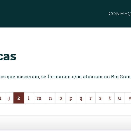
CONHEÇ
cas
icos que nasceram, se formaram e/ou atuaram no Rio Gran
i
j
k
l
m
n
o
p
q
r
s
t
u