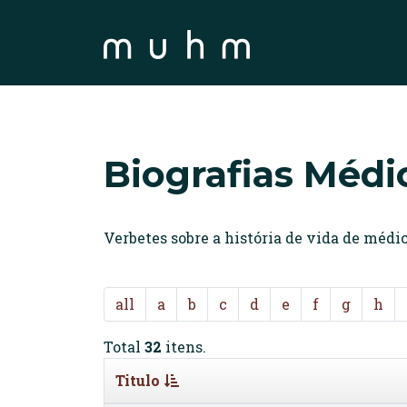
Biografias Médi
Verbetes sobre a história de vida de méd
all
a
b
c
d
e
f
g
h
Total
32
itens.
Titulo