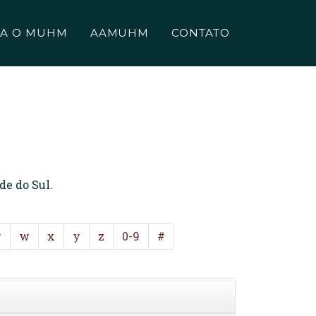
A O MUHM
AAMUHM
CONTATO
de do Sul.
v
w
x
y
z
0-9
#