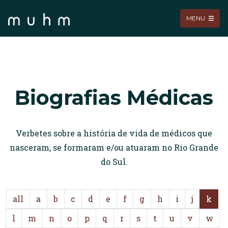
MENU
Biografias Médicas
Verbetes sobre a história de vida de médicos que
nasceram, se formaram e/ou atuaram no Rio Grande
do Sul.
all
a
b
c
d
e
f
g
h
i
j
k
l
m
n
o
p
q
r
s
t
u
v
w