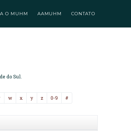
A O MUHM
AAMUHM
CONTATO
de do Sul.
v
w
x
y
z
0-9
#