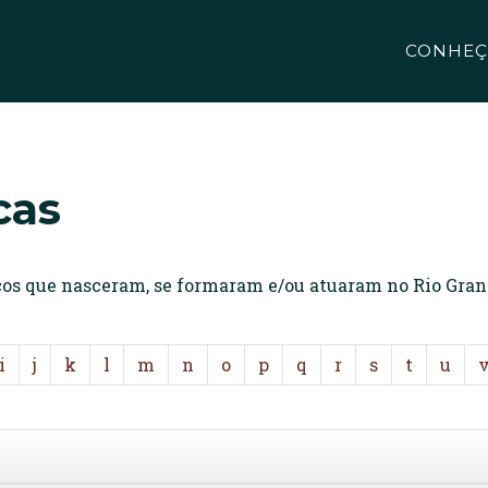
CONHEÇ
cas
icos que nasceram, se formaram e/ou atuaram no Rio Gran
i
j
k
l
m
n
o
p
q
r
s
t
u