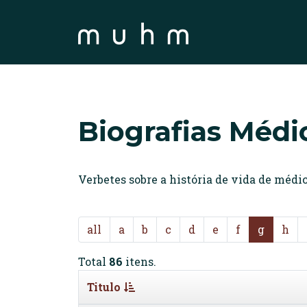
Biografias Médi
Verbetes sobre a história de vida de méd
all
a
b
c
d
e
f
g
h
Total
86
itens.
Titulo