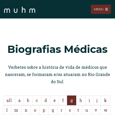
MENU
Biografias Médicas
Verbetes sobre a história de vida de médicos que
nasceram, se formaram e/ou atuaram no Rio Grande
do Sul.
all
a
b
c
d
e
f
g
h
i
j
k
l
m
n
o
p
q
r
s
t
u
v
w