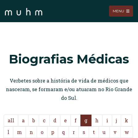
MENU
Biografias Médicas
Verbetes sobre a história de vida de médicos que
nasceram, se formaram e/ou atuaram no Rio Grande
do Sul.
all
a
b
c
d
e
f
g
h
i
j
k
l
m
n
o
p
q
r
s
t
u
v
w