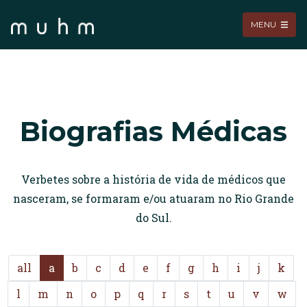
MENU
Biografias Médicas
Verbetes sobre a história de vida de médicos que
nasceram, se formaram e/ou atuaram no Rio Grande
do Sul.
all
a
b
c
d
e
f
g
h
i
j
k
l
m
n
o
p
q
r
s
t
u
v
w