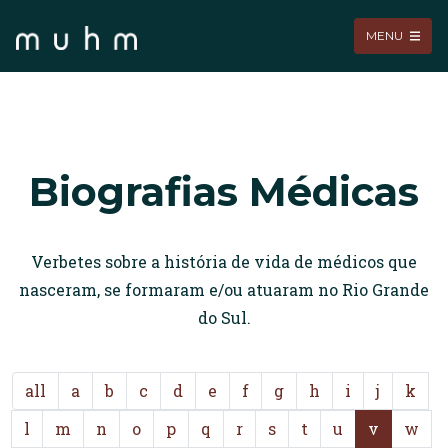
MENU
Biografias Médicas
Verbetes sobre a história de vida de médicos que
nasceram, se formaram e/ou atuaram no Rio Grande
do Sul.
all
a
b
c
d
e
f
g
h
i
j
k
l
m
n
o
p
q
r
s
t
u
v
w