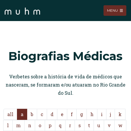
MENU
Biografias Médicas
Verbetes sobre a história de vida de médicos que
nasceram, se formaram e/ou atuaram no Rio Grande
do Sul.
all
a
b
c
d
e
f
g
h
i
j
k
l
m
n
o
p
q
r
s
t
u
v
w