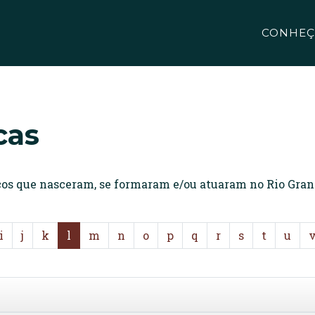
CONHEÇ
cas
icos que nasceram, se formaram e/ou atuaram no Rio Gran
i
j
k
l
m
n
o
p
q
r
s
t
u