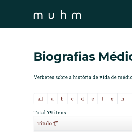
Biografias Médi
Verbetes sobre a história de vida de méd
all
a
b
c
d
e
f
g
h
Total
79
itens.
Titulo