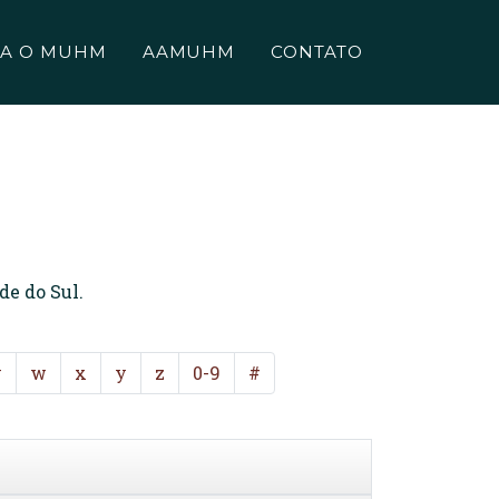
A O MUHM
AAMUHM
CONTATO
de do Sul.
v
w
x
y
z
0-9
#