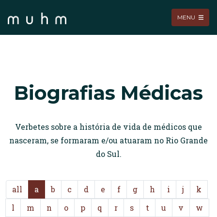
MENU
Biografias Médicas
Verbetes sobre a história de vida de médicos que
nasceram, se formaram e/ou atuaram no Rio Grande
do Sul.
all
a
b
c
d
e
f
g
h
i
j
k
l
m
n
o
p
q
r
s
t
u
v
w