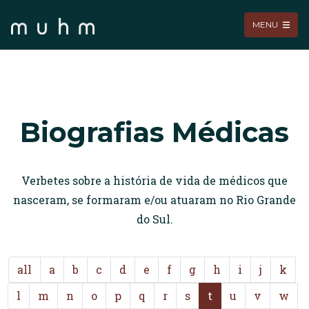
MENU
Biografias Médicas
Verbetes sobre a história de vida de médicos que
nasceram, se formaram e/ou atuaram no Rio Grande
do Sul.
all
a
b
c
d
e
f
g
h
i
j
k
l
m
n
o
p
q
r
s
t
u
v
w