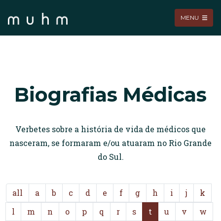
MENU
Biografias Médicas
Verbetes sobre a história de vida de médicos que
nasceram, se formaram e/ou atuaram no Rio Grande
do Sul.
all
a
b
c
d
e
f
g
h
i
j
k
l
m
n
o
p
q
r
s
t
u
v
w