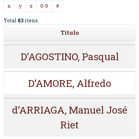
x
y
z
0-9
#
Total
83
itens.
Titulo
D’AGOSTINO, Pasqual
D’AMORE, Alfredo
d’ARRIAGA, Manuel José
Riet