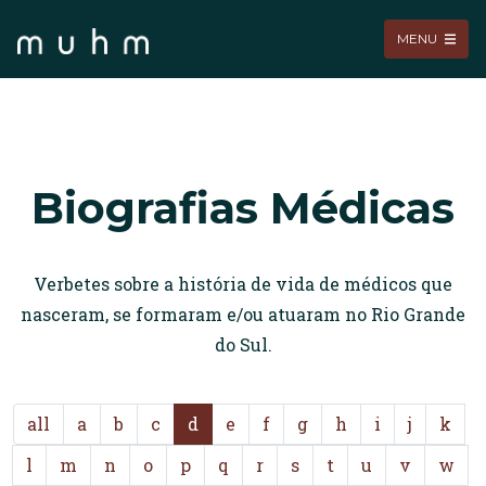
MENU
Biografias Médicas
Verbetes sobre a história de vida de médicos que
nasceram, se formaram e/ou atuaram no Rio Grande
do Sul.
all
a
b
c
d
e
f
g
h
i
j
k
l
m
n
o
p
q
r
s
t
u
v
w