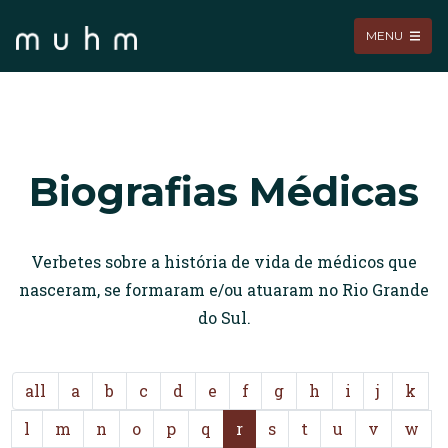
MENU
Biografias Médicas
Verbetes sobre a história de vida de médicos que
nasceram, se formaram e/ou atuaram no Rio Grande
do Sul.
all
a
b
c
d
e
f
g
h
i
j
k
l
m
n
o
p
q
r
s
t
u
v
w