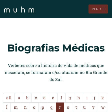
MENU
Biografias Médicas
Verbetes sobre a história de vida de médicos que
nasceram, se formaram e/ou atuaram no Rio Grande
do Sul.
all
a
b
c
d
e
f
g
h
i
j
k
l
m
n
o
p
q
r
s
t
u
v
w