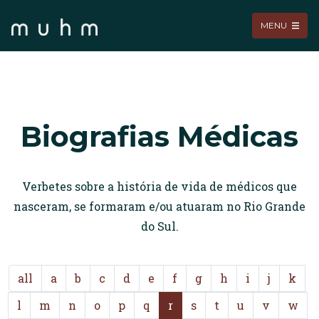
MENU
Biografias Médicas
Verbetes sobre a história de vida de médicos que
nasceram, se formaram e/ou atuaram no Rio Grande
do Sul.
all
a
b
c
d
e
f
g
h
i
j
k
l
m
n
o
p
q
r
s
t
u
v
w