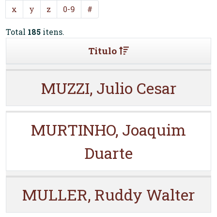
x
y
z
0-9
#
Total
185
itens.
Titulo
MUZZI, Julio Cesar
MURTINHO, Joaquim
Duarte
MULLER, Ruddy Walter