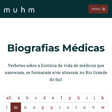
MENU
Biografias Médicas
Verbetes sobre a história de vida de médicos que
nasceram, se formaram e/ou atuaram no Rio Grande
do Sul.
all
a
b
c
d
e
f
g
h
i
j
k
l
m
n
o
p
q
r
s
t
u
v
w