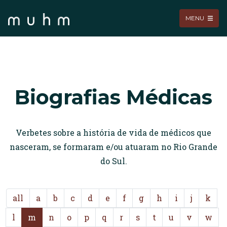
MENU
Biografias Médicas
Verbetes sobre a história de vida de médicos que
nasceram, se formaram e/ou atuaram no Rio Grande
do Sul.
all
a
b
c
d
e
f
g
h
i
j
k
l
m
n
o
p
q
r
s
t
u
v
w