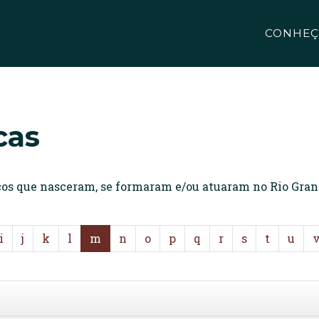
CONHEÇ
cas
icos que nasceram, se formaram e/ou atuaram no Rio Gran
i
j
k
l
m
n
o
p
q
r
s
t
u