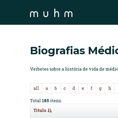
Biografias Médi
Verbetes sobre a história de vida de méd
all
a
b
c
d
e
f
g
h
Total
185
itens.
Titulo