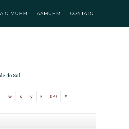
A O MUHM
AAMUHM
CONTATO
de do Sul.
v
w
x
y
z
0-9
#