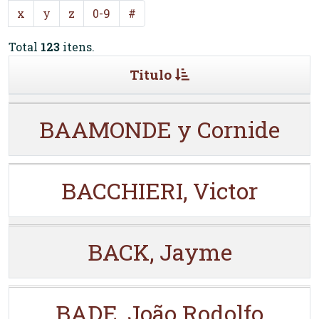
x
y
z
0-9
#
Total
123
itens.
Titulo
BAAMONDE y Cornide
BACCHIERI, Victor
BACK, Jayme
BADE, João Rodolfo