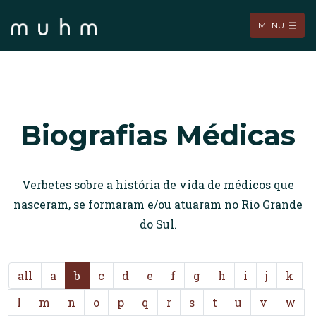
MENU
Biografias Médicas
Verbetes sobre a história de vida de médicos que
nasceram, se formaram e/ou atuaram no Rio Grande
do Sul.
all
a
b
c
d
e
f
g
h
i
j
k
l
m
n
o
p
q
r
s
t
u
v
w