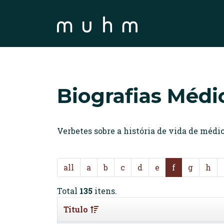
Biografias Médi
Verbetes sobre a história de vida de méd
all
a
b
c
d
e
f
g
h
Total
135
itens.
Titulo