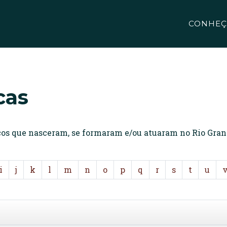
CONHEÇ
cas
icos que nasceram, se formaram e/ou atuaram no Rio Gran
i
j
k
l
m
n
o
p
q
r
s
t
u