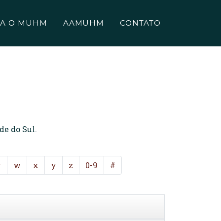
A O MUHM
AAMUHM
CONTATO
de do Sul.
v
w
x
y
z
0-9
#