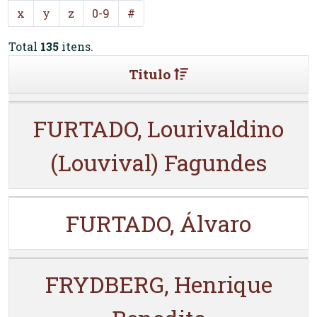
x
y
z
0-9
#
Total
135
itens.
Titulo
FURTADO, Lourivaldino
(Louvival) Fagundes
FURTADO, Álvaro
FRYDBERG, Henrique