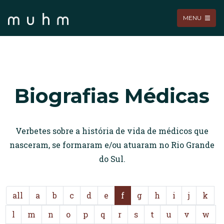
MENU
Biografias Médicas
Verbetes sobre a história de vida de médicos que
nasceram, se formaram e/ou atuaram no Rio Grande
do Sul.
all
a
b
c
d
e
f
g
h
i
j
k
l
m
n
o
p
q
r
s
t
u
v
w