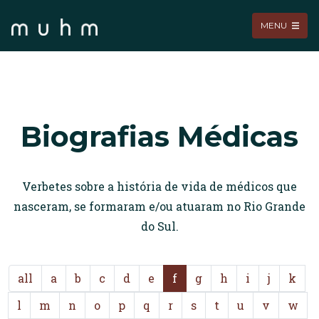
MENU
Biografias Médicas
Verbetes sobre a história de vida de médicos que
nasceram, se formaram e/ou atuaram no Rio Grande
do Sul.
all
a
b
c
d
e
f
g
h
i
j
k
l
m
n
o
p
q
r
s
t
u
v
w